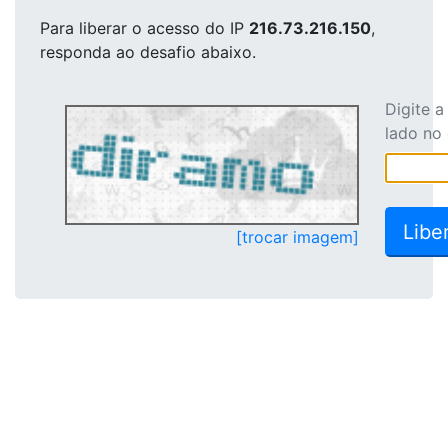
Para liberar o acesso
do IP
216.73.216.150
,
responda ao desafio abaixo.
Digite 
lado no
[trocar imagem]