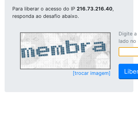
Para liberar o acesso
do IP
216.73.216.40
,
responda ao desafio abaixo.
Digite 
lado no
[trocar imagem]