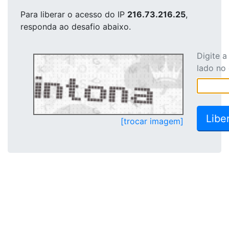
Para liberar o acesso
do IP
216.73.216.25
,
responda ao desafio abaixo.
Digite 
lado no
[trocar imagem]