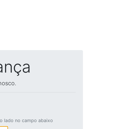
ança
nosco.
ao lado no campo abaixo