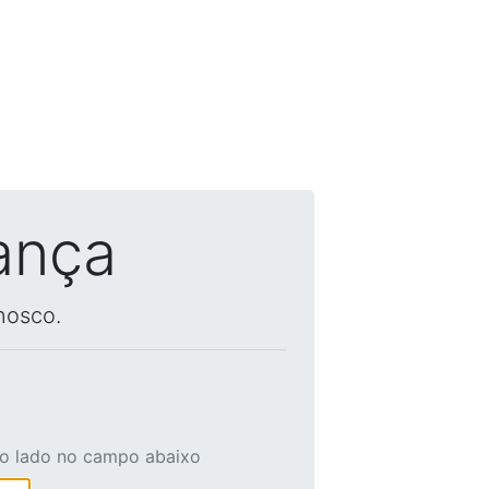
ança
nosco.
ao lado no campo abaixo