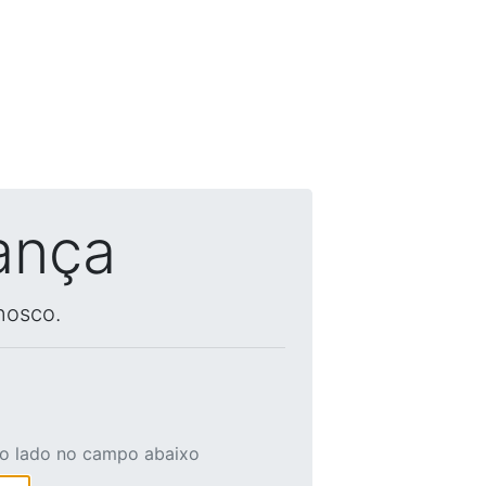
ança
nosco.
ao lado no campo abaixo