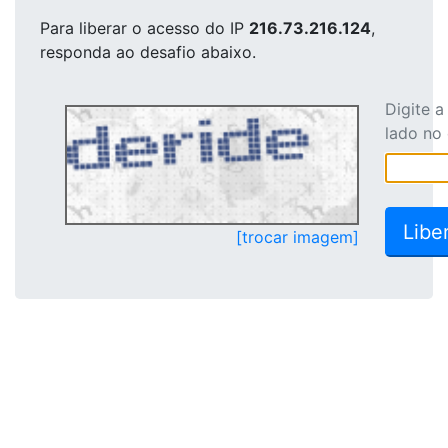
Para liberar o acesso
do IP
216.73.216.124
,
responda ao desafio abaixo.
Digite 
lado no
[trocar imagem]