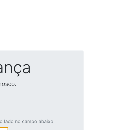
ança
nosco.
ao lado no campo abaixo