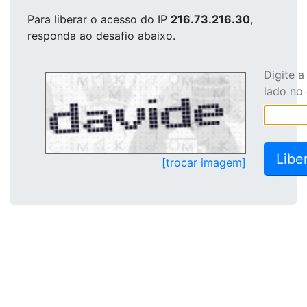
Para liberar o acesso
do IP
216.73.216.30
,
responda ao desafio abaixo.
Digite 
lado no
[trocar imagem]