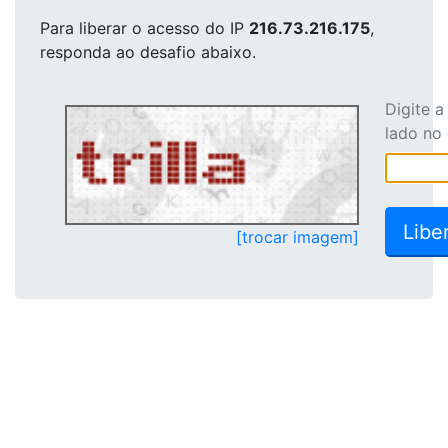
Para liberar o acesso
do IP
216.73.216.175
,
responda ao desafio abaixo.
Digite 
lado no
[trocar imagem]