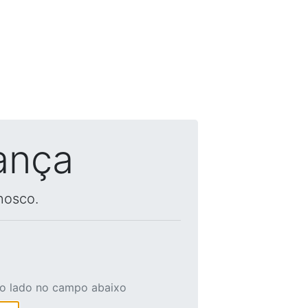
ança
nosco.
ao lado no campo abaixo