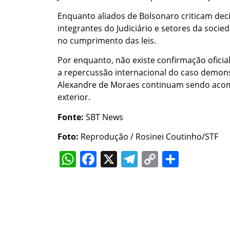
Enquanto aliados de Bolsonaro criticam dec
integrantes do Judiciário e setores da socie
no cumprimento das leis.
Por enquanto, não existe confirmação oficia
a repercussão internacional do caso demo
Alexandre de Moraes continuam sendo acom
exterior.
Fonte:
SBT News
Foto:
Reprodução / Rosinei Coutinho/STF
WhatsApp
Facebook
X
Telegram
Copy
Share
Link