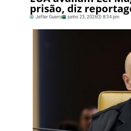
prisão, diz reporta
Jefter Guerra
junho 23, 2026
8:34 pm