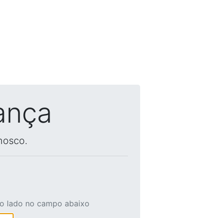
ança
nosco.
ao lado no campo abaixo