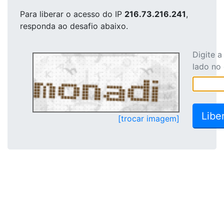
Para liberar o acesso
do IP
216.73.216.241
,
responda ao desafio abaixo.
Digite 
lado no
[trocar imagem]