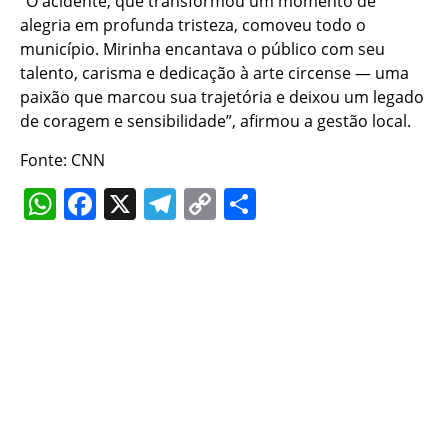
“O acidente, que transformou um momento de
alegria em profunda tristeza, comoveu todo o
município. Mirinha encantava o público com seu
talento, carisma e dedicação à arte circense — uma
paixão que marcou sua trajetória e deixou um legado
de coragem e sensibilidade”, afirmou a gestão local.
Fonte: CNN
WhatsApp
Facebook
X
Telegram
Copy
Share
Link