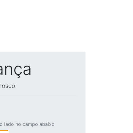
ança
nosco.
ao lado no campo abaixo