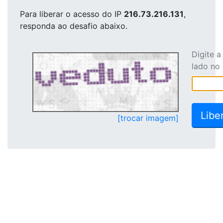
Para liberar o acesso
do IP
216.73.216.131
,
responda ao desafio abaixo.
Digite 
lado no
[trocar imagem]