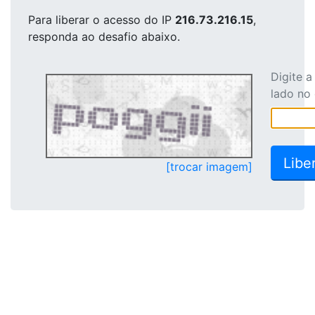
Para liberar o acesso
do IP
216.73.216.15
,
responda ao desafio abaixo.
Digite 
lado no
[trocar imagem]