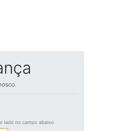
ança
nosco.
ao lado no campo abaixo