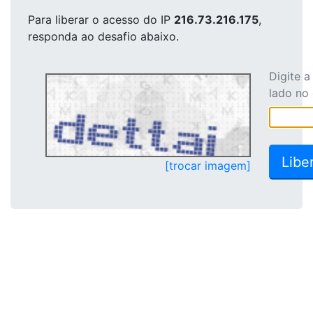
Para liberar o acesso
do IP
216.73.216.175
,
responda ao desafio abaixo.
Digite 
lado no
[trocar imagem]