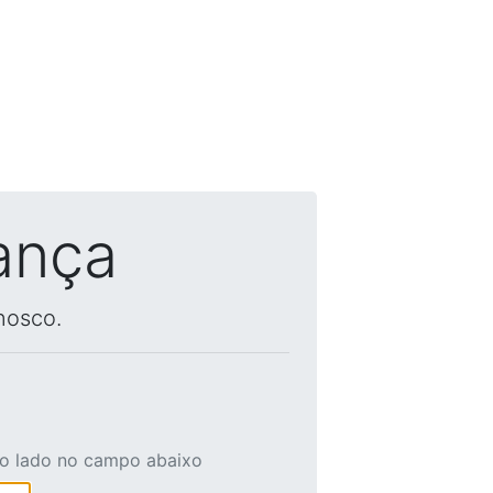
ança
nosco.
ao lado no campo abaixo