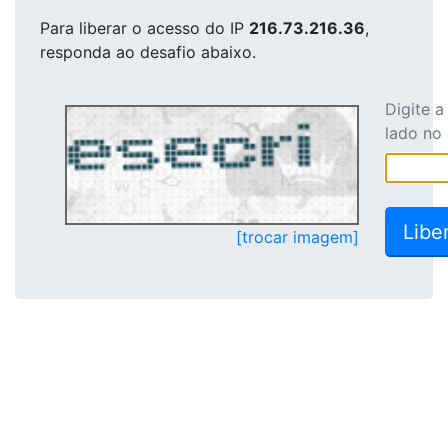
Para liberar o acesso
do IP
216.73.216.36
,
responda ao desafio abaixo.
Digite 
lado no
[trocar imagem]