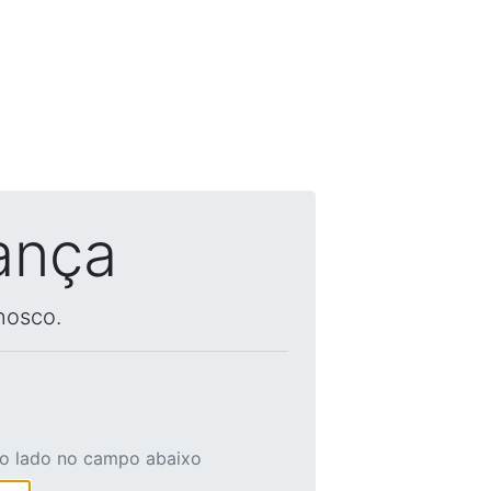
ança
nosco.
ao lado no campo abaixo