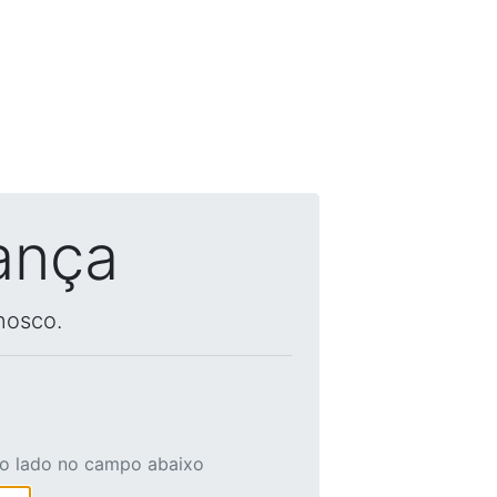
ança
nosco.
ao lado no campo abaixo