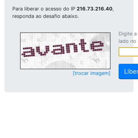
Para liberar o acesso
do IP
216.73.216.40
,
responda ao desafio abaixo.
Digite 
lado no
[trocar imagem]