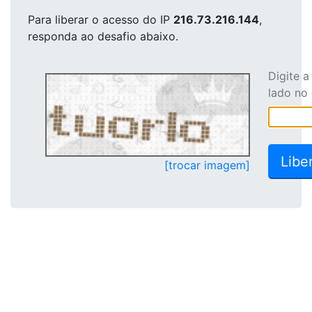
Para liberar o acesso
do IP
216.73.216.144
,
responda ao desafio abaixo.
Digite 
lado no
[trocar imagem]