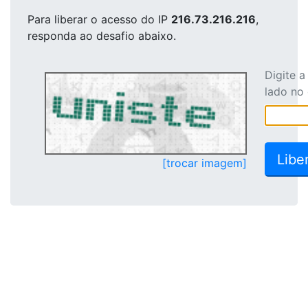
Para liberar o acesso
do IP
216.73.216.216
,
responda ao desafio abaixo.
Digite 
lado no
[trocar imagem]