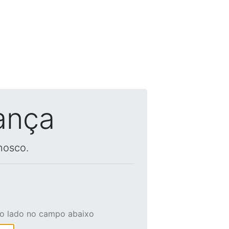
ança
nosco.
ao lado no campo abaixo