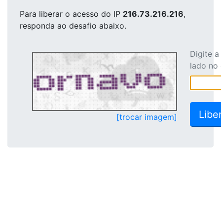
Para liberar o acesso
do IP
216.73.216.216
,
responda ao desafio abaixo.
Digite 
lado no
[trocar imagem]