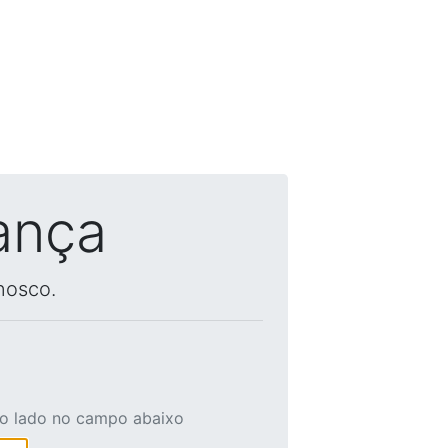
ança
nosco.
ao lado no campo abaixo