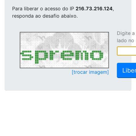
Para liberar o acesso
do IP
216.73.216.124
,
responda ao desafio abaixo.
Digite 
lado no
[trocar imagem]