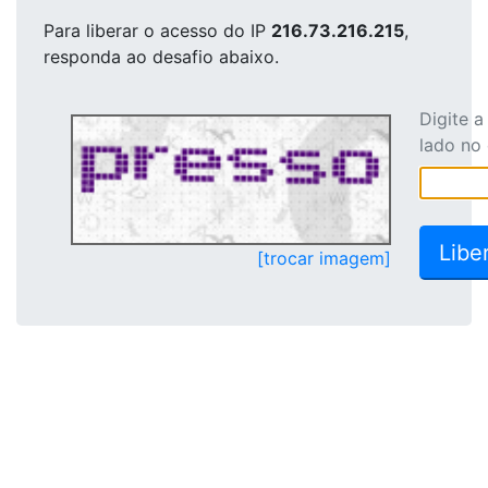
Para liberar o acesso
do IP
216.73.216.215
,
responda ao desafio abaixo.
Digite 
lado no
[trocar imagem]