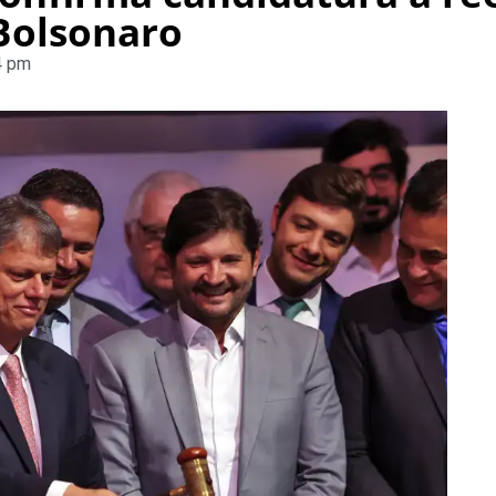
 Bolsonaro
4 pm