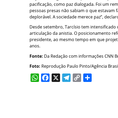
pacificação, como paz dialogada. Foi um re
pessoas presas não sabiam o que estavam f
deplorável. A sociedade merece paz”, declar
Desde setembro, Tarcísio tem intensificado
articulação da anistia. O posicionamento re
presidente, ao mesmo tempo em que projeta
anos.
Fonte:
Da Redação com informações CNN Br
Foto:
Reprodução Paulo Pinto/Agência Brasi
WhatsApp
Facebook
X
Telegram
Copy
Share
Link