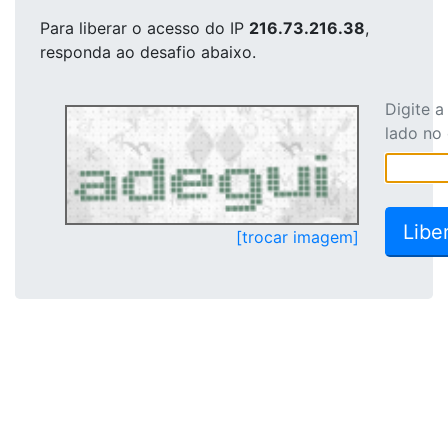
Para liberar o acesso
do IP
216.73.216.38
,
responda ao desafio abaixo.
Digite 
lado no
[trocar imagem]