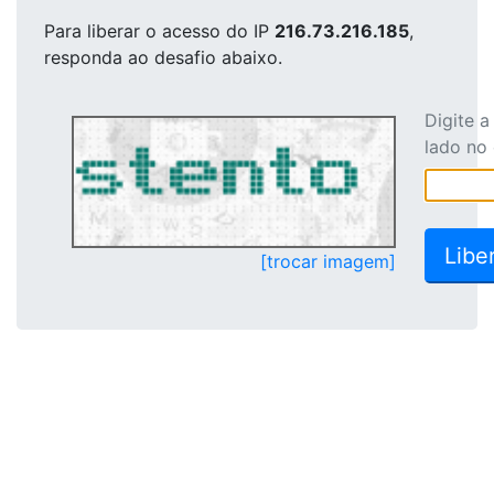
Para liberar o acesso
do IP
216.73.216.185
,
responda ao desafio abaixo.
Digite 
lado no
[trocar imagem]