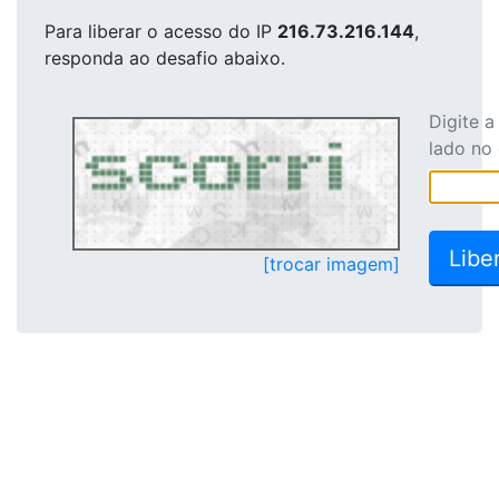
Para liberar o acesso
do IP
216.73.216.144
,
responda ao desafio abaixo.
Digite 
lado no
[trocar imagem]