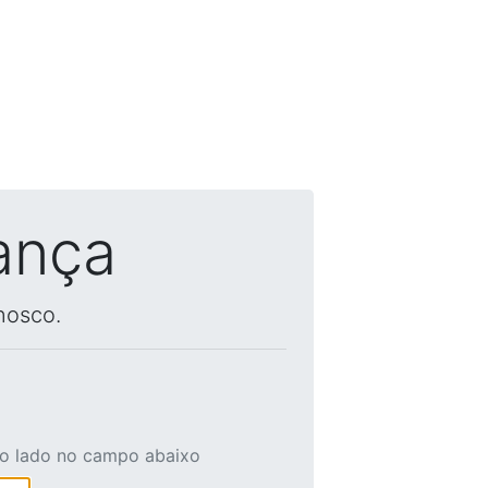
ança
nosco.
ao lado no campo abaixo