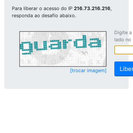
Para liberar o acesso
do IP
216.73.216.216
,
responda ao desafio abaixo.
Digite 
lado no
[trocar imagem]