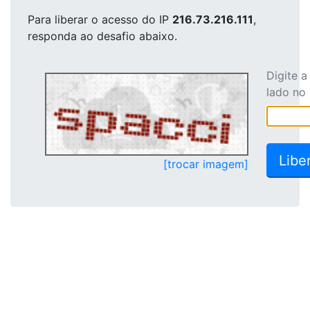
Para liberar o acesso
do IP
216.73.216.111
,
responda ao desafio abaixo.
Digite 
lado no
[trocar imagem]