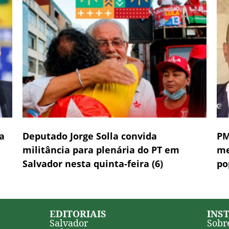
a
Deputado Jorge Solla convida
PM
militância para plenária do PT em
me
Salvador nesta quinta-feira (6)
po
EDITORIAIS
INS
Salvador
Sobr