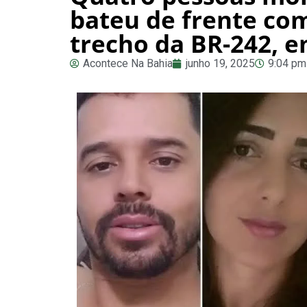
bateu de frente com
trecho da BR-242, 
Acontece Na Bahia
junho 19, 2025
9:04 pm