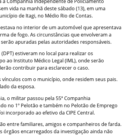
rava a Companhia Independente de Policiamento
o sem vida na manhã deste sábado (13), em uma
unicípio de Itagi, no Médio Rio de Contas.
 estava no interior de um automóvel que apresentava
rma de fogo. As circunstâncias que envolveram a
e serão apuradas pelas autoridades responsáveis.
(DPT) estiveram no local para realizar os
o ao Instituto Médico Legal (IML), onde serão
rão contribuir para esclarecer o caso.
es vínculos com o município, onde residem seus pais.
lado da esposa.
ahia, o militar passou pela 55ª Companhia
uando no 1º Pelotão e também no Pelotão de Emprego
oi incorporado ao efetivo da CIPE Central.
ão entre familiares, amigos e companheiros de farda.
 os órgãos encarregados da investigação ainda não