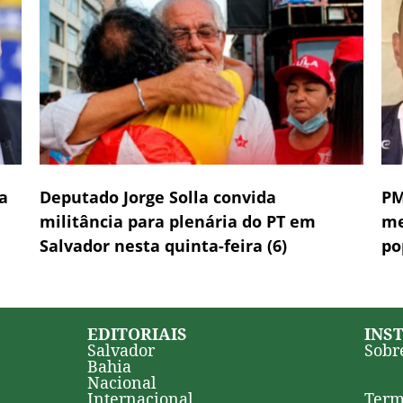
a
Deputado Jorge Solla convida
PM
militância para plenária do PT em
me
Salvador nesta quinta-feira (6)
po
EDITORIAIS
INS
Salvador
Sobr
Bahia
Nacional
Internacional
Term