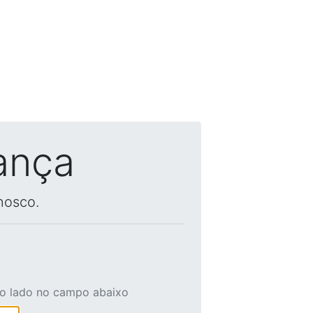
ança
nosco.
ao lado no campo abaixo