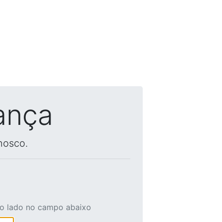
ança
nosco.
ao lado no campo abaixo