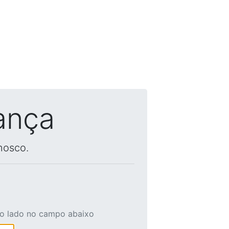
ança
nosco.
ao lado no campo abaixo