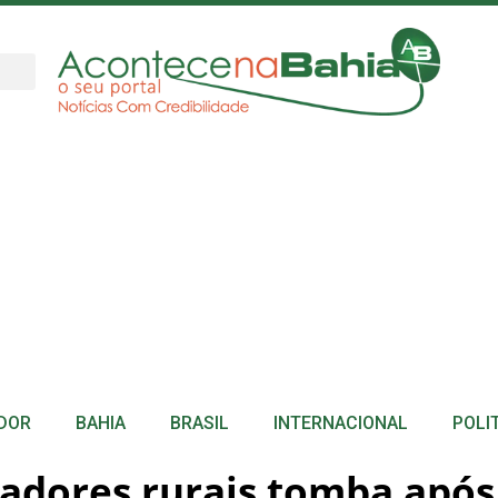
DOR
BAHIA
BRASIL
INTERNACIONAL
POLI
adores rurais tomba após