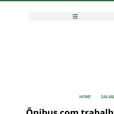
HOME
SALVA
Ônibus com trabalh