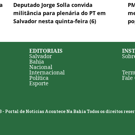
a
Deputado Jorge Solla convida
PM
militância para plenária do PT em
me
Salvador nesta quinta-feira (6)
po
EDITORIAIS
INS
Salvador
Sobr
Bahia
Nacional
Internacional
Term
Política
Fale
Esporte
 - Portal de Notícias Acontece Na Bahia Todos os direitos rese