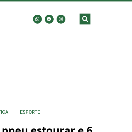
TICA
ESPORTE
 pneu estourar e 6