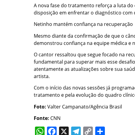
A nova fase do tratamento reforça a luta d
disposição em enfrentar o diagnóstico com
Netinho mantém confiança na recuperação
Mesmo diante da confirmação de que o cânc
demonstrou confiança na equipe médica e no
O cantor ressaltou que segue focado na rec
fundamental para superar mais esse desafio
atentamente as atualizações sobre sua saú
artista.
Com o início das novas sessões já programad
tratamento e pela evolução do quadro clíni
Foto:
Valter Campanato/Agência Brasil
Fonte:
CNN
WhatsApp
Facebook
X
Telegram
Copy
Share