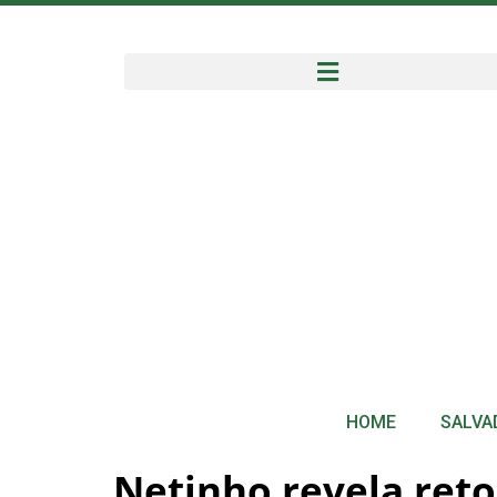
HOME
SALVA
Netinho revela reto