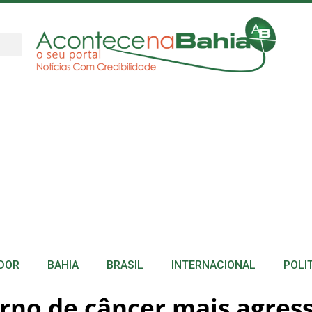
DOR
BAHIA
BRASIL
INTERNACIONAL
POLI
rno de câncer mais agress