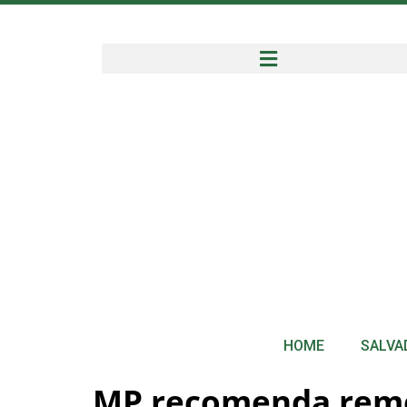
HOME
SALVA
MP recomenda remoç