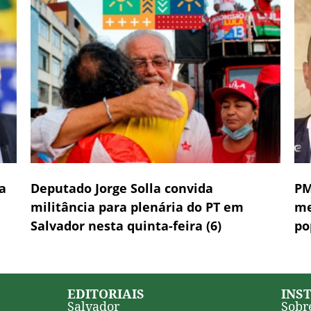
a
Deputado Jorge Solla convida
PM
militância para plenária do PT em
me
Salvador nesta quinta-feira (6)
po
EDITORIAIS
INS
Salvador
Sobr