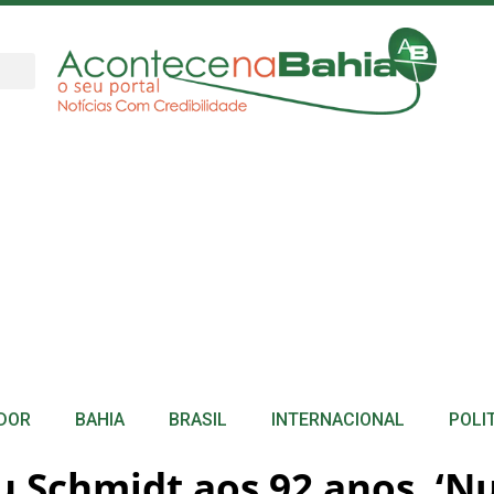
DOR
BAHIA
BRASIL
INTERNACIONAL
POLI
 Schmidt aos 92 anos. ‘N