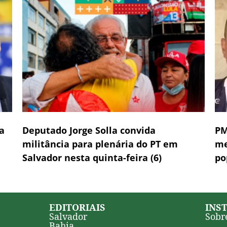
a
Deputado Jorge Solla convida
PM
militância para plenária do PT em
me
Salvador nesta quinta-feira (6)
po
EDITORIAIS
INS
Salvador
Sobr
Bahia