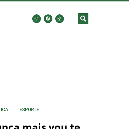
TICA
ESPORTE
unca mais vou te