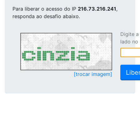
Para liberar o acesso
do IP
216.73.216.241
,
responda ao desafio abaixo.
Digite 
lado no
[trocar imagem]