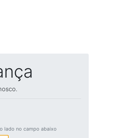
ança
nosco.
ao lado no campo abaixo